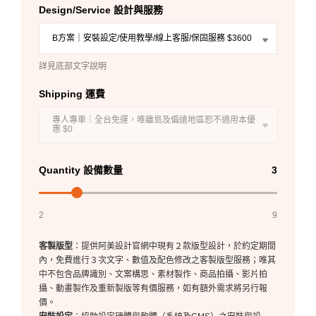
Design/Service 設計與服務
B方案｜安裝設定/使用教學/線上客服/保固服務 $3600
詳見底部文字說明
Shipping 運費
專人專車｜全台免運，唯離島及偏遠地區恕不適用本優
惠 $0
Quantity 設備數量
3
2
9
客製版型
：提供阿美設計官網中現有２款版型設計，於約定期間
內，免費進行３次文字、數值及配色修改之客製版型服務；唯其
中不包含品牌識別、文案構思、素材製作、商品拍攝、影片拍
攝、動畫製作及重新製版等有價服務，如有額外需求將另行報
價。