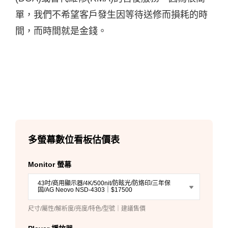
單，我們不希望客戶發生因等待送修而損耗的時
間，而時間就是金錢。
多螢幕數位看板估價表
Monitor 螢幕
43吋/商用顯示器/4K/500nit/防眩光/防烙印/三年保
固/AG Neovo NSD-4303｜$17500
尺寸/屬性/解析度/亮度/特色/型號｜建議售價